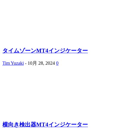
タイムゾーンMT4インジケーター
Tim Yuzaki
-
10月 28, 2024
0
横向き検出器MT4インジケーター