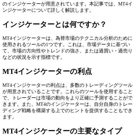
のインジケーターが用意されています。本記事では、MT4イ
ンジケーターについて詳しく解説します。
インジケーターとは何ですか？
MT4インジケーターは、為替市場のテクニカル分析のために
使用されるツールの1つです。これは、市場データに基づい
て、市場の方向性やトレンドの強さ、または過買い・過売り
などの状況を示す指標です。
MT4インジケーターの利点
MT4インジケーターの利点は、多数のトレーディングツール
が用意されていることです。これらのツールを使用すること
で、トレーダーは市場の動向をより正確に予測することがで
きます。また、MT4のインジケーターは、自分自身のトレー
ディング戦略を構築する上でのヒントを提供することもでき
ます。
MT4インジケーターの主要なタイプ