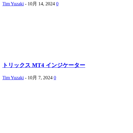
Tim Yuzaki
-
10月 14, 2024
0
トリックス MT4 インジケーター
Tim Yuzaki
-
10月 7, 2024
0