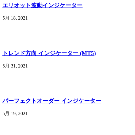
エリオット波動インジケーター
5月 18, 2021
トレンド方向 インジケーター (MT5)
5月 31, 2021
パーフェクトオーダー インジケーター
5月 19, 2021