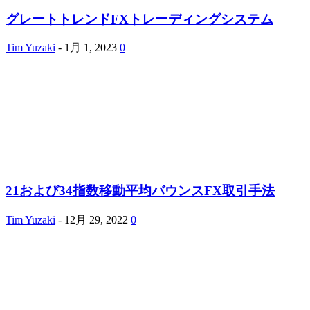
グレートトレンドFXトレーディングシステム
Tim Yuzaki
-
1月 1, 2023
0
21および34指数移動平均バウンスFX取引手法
Tim Yuzaki
-
12月 29, 2022
0