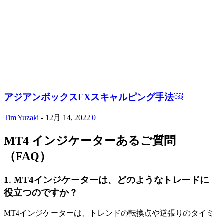
アジアンボックスFXスキャルピング手法￼
Tim Yuzaki
-
12月 14, 2022
0
MT4 インジケーターあるご質問
（FAQ）
1. MT4インジケーターは、どのようなトレードに
役立つのですか？
MT4インジケーターは、トレンドの転換点や逆張りのタイミ