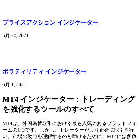
プライスアクション インジケーター
5月 20, 2021
ボラティリティ インジケーター
6月 1, 2021
MT4 インジケーター：トレーディング
を強化するツールのすべて
MT4は、外国為替取引における最も人気のあるプラットフォ
ームの1つです。しかし、トレーダーがより正確に取引を行
い、市場の動向を理解するのを助けるために、MT4には多数