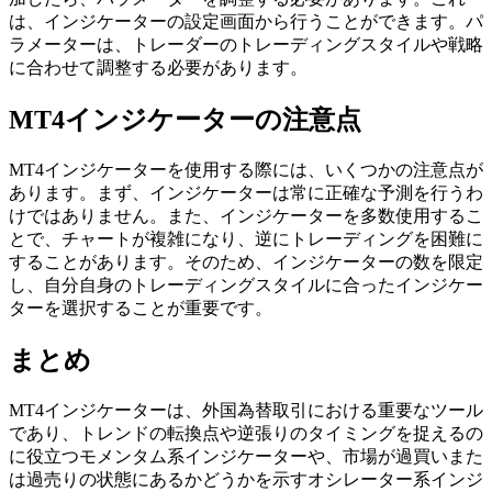
は、インジケーターの設定画面から行うことができます。パ
ラメーターは、トレーダーのトレーディングスタイルや戦略
に合わせて調整する必要があります。
MT4インジケーターの注意点
MT4インジケーターを使用する際には、いくつかの注意点が
あります。まず、インジケーターは常に正確な予測を行うわ
けではありません。また、インジケーターを多数使用するこ
とで、チャートが複雑になり、逆にトレーディングを困難に
することがあります。そのため、インジケーターの数を限定
し、自分自身のトレーディングスタイルに合ったインジケー
ターを選択することが重要です。
まとめ
MT4インジケーターは、外国為替取引における重要なツール
であり、トレンドの転換点や逆張りのタイミングを捉えるの
に役立つモメンタム系インジケーターや、市場が過買いまた
は過売りの状態にあるかどうかを示すオシレーター系インジ