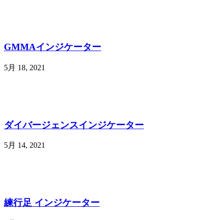
GMMAインジケーター
5月 18, 2021
ダイバージェンスインジケーター
5月 14, 2021
練行足 インジケーター