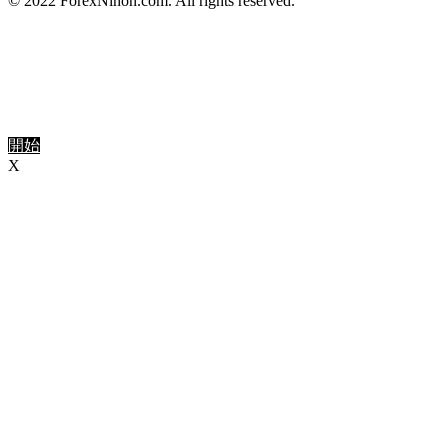
© 2022 ForexNihon.com. All rights reserved.
開始
X