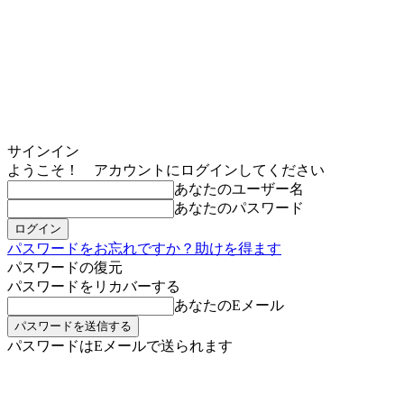
サインイン
ようこそ！ アカウントにログインしてください
あなたのユーザー名
あなたのパスワード
パスワードをお忘れですか？助けを得ます
パスワードの復元
パスワードをリカバーする
あなたのEメール
パスワードはEメールで送られます