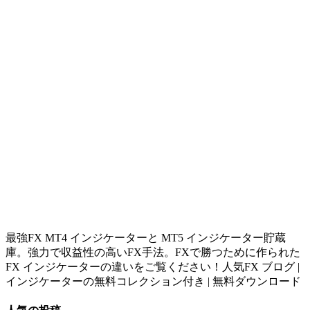
最強FX MT4 インジケーターと MT5 インジケーター貯蔵
庫。強力で収益性の高いFX手法。FXで勝つために作られた
FX インジケーターの違いをご覧ください！人気FX ブログ |
インジケーターの無料コレクション付き | 無料ダウンロード