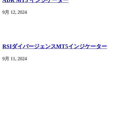
ADR MT5 インジケーター
9月 12, 2024
RSIダイバージェンスMT5インジケーター
9月 11, 2024