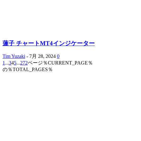
蓮子 チャートMT4インジケーター
Tim Yuzaki
-
7月 28, 2024
0
1
...
3
4
5
...
272
ページ％CURRENT_PAGE％
の％TOTAL_PAGES％