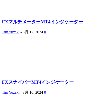
FXマルチメーターMT4インジケーター
Tim Yuzaki
-
8月 12, 2024
0
FXスナイパーMT4インジケーター
Tim Yuzaki
-
8月 10, 2024
0