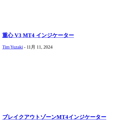
重心 V3 MT4 インジケーター
Tim Yuzaki
-
11月 11, 2024
ブレイクアウトゾーンMT4インジケーター