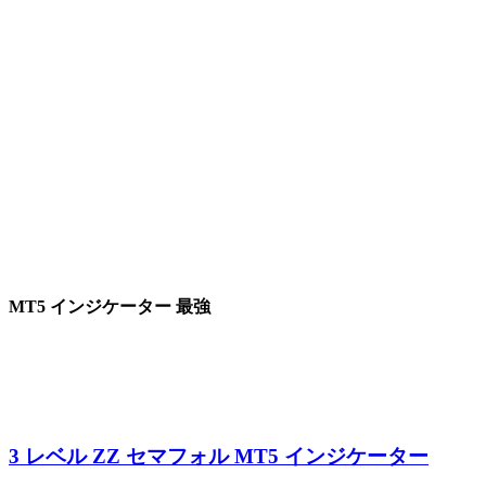
MT5 インジケーター 最強
3 レベル ZZ セマフォル MT5 インジケーター