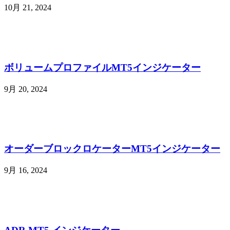
10月 21, 2024
ボリュームプロファイルMT5インジケーター
9月 20, 2024
オーダーブロックロケーターMT5インジケーター
9月 16, 2024