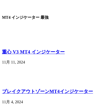
MT4 インジケーター 最強
重心 V3 MT4 インジケーター
11月 11, 2024
ブレイクアウトゾーンMT4インジケーター
11月 4, 2024