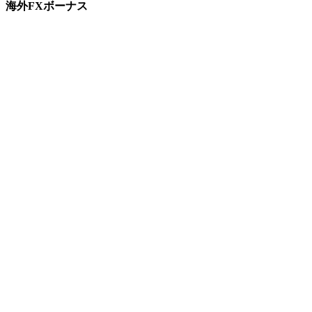
海外FXボーナス