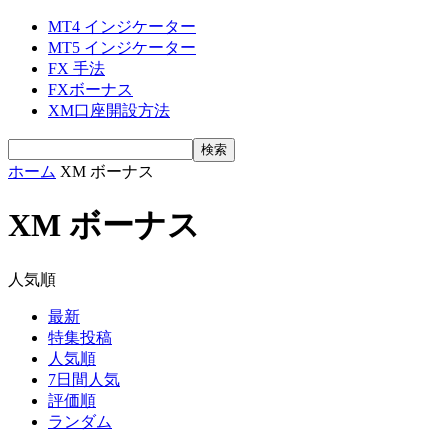
MT4 インジケーター
MT5 インジケーター
FX 手法
FXボーナス
XM口座開設方法
ホーム
XM ボーナス
XM ボーナス
人気順
最新
特集投稿
人気順
7日間人気
評価順
ランダム