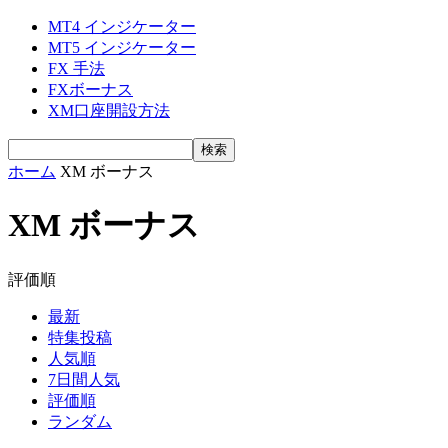
MT4 インジケーター
MT5 インジケーター
FX 手法
FXボーナス
XM口座開設方法
ホーム
XM ボーナス
XM ボーナス
評価順
最新
特集投稿
人気順
7日間人気
評価順
ランダム