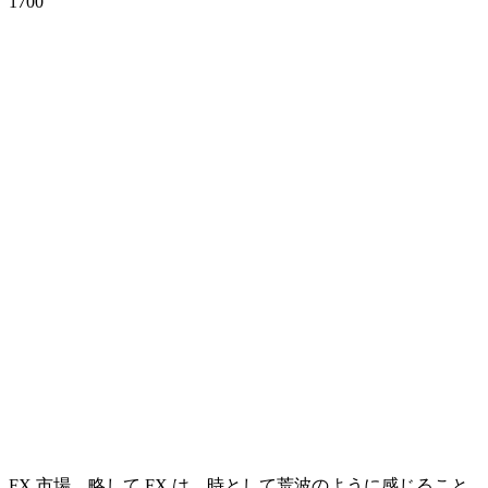
1700
FX 市場、略して FX は、時として荒波のように感じること