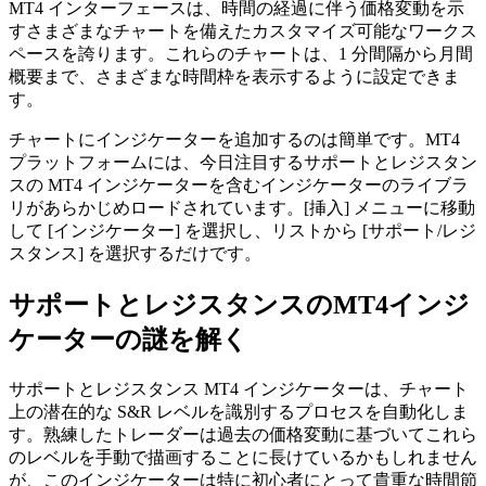
MT4 インターフェースは、時間の経過に伴う価格変動を示
すさまざまなチャートを備えたカスタマイズ可能なワークス
ペースを誇ります。これらのチャートは、1 分間隔から月間
概要まで、さまざまな時間枠を表示するように設定できま
す。
チャートにインジケーターを追加するのは簡単です。MT4
プラットフォームには、今日注目するサポートとレジスタン
スの MT4 インジケーターを含むインジケーターのライブラ
リがあらかじめロードされています。[挿入] メニューに移動
して [インジケーター] を選択し、リストから [サポート/レジ
スタンス] を選択するだけです。
サポートとレジスタンスのMT4インジ
ケーターの謎を解く
サポートとレジスタンス MT4 インジケーターは、チャート
上の潜在的な S&R レベルを識別するプロセスを自動化しま
す。熟練したトレーダーは過去の価格変動に基づいてこれら
のレベルを手動で描画することに長けているかもしれません
が、このインジケーターは特に初心者にとって貴重な時間節