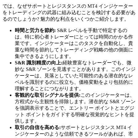
では、なぜサポートとレジスタンスの MT4 インジケーター
をトレーディングの武器に組み込むことを検討する必要があ
るのでしょうか? 魅力的な利点をいくつかご紹介します。
時間と労力を節約:
S&R レベルを手動で特定するの
は、特に初心者トレーダーにとっては時間のかかる作
業です。インジケーターはこのタスクを自動化し、貴
重な時間を節約してトレーディング戦略の他の側面に
集中できるようにします。
S&R 識別精度の向上:
経験豊富なトレーダーでも、微
妙な S&R ゾーンを見逃すことがあります。このインジ
ケーターは、見落としていた可能性のある潜在的なレ
ベルを識別するのに役立ち、価格変動をより包括的に
理解することにつながります。
客観的な取引シグナルを提供:
このインジケーターは、
方程式から主観性を排除します。潜在的な S&R ゾーン
を強調表示することで、エントリー ポイントとエグジ
ット ポイントをガイドする明確な視覚的なヒントを提
供します。
取引の自信を高める:
サポートとレジスタンス MT4 イ
ンジケーターのような信頼できるツールがあれば、市