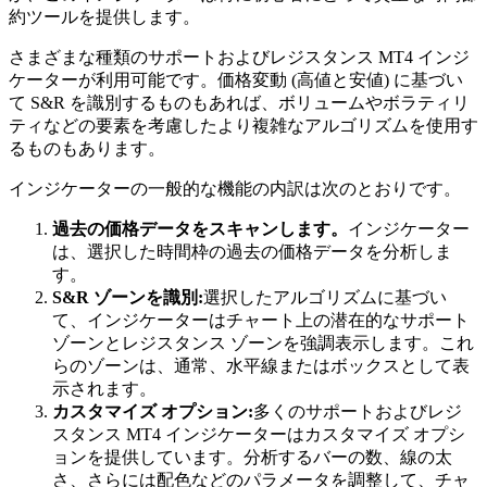
約ツールを提供します。
さまざまな種類のサポートおよびレジスタンス MT4 インジ
ケーターが利用可能です。価格変動 (高値と安値) に基づい
て S&R を識別するものもあれば、ボリュームやボラティリ
ティなどの要素を考慮したより複雑なアルゴリズムを使用す
るものもあります。
インジケーターの一般的な機能の内訳は次のとおりです。
過去の価格データをスキャンします。
インジケーター
は、選択した時間枠の過去の価格データを分析しま
す。
S&R ゾーンを識別:
選択したアルゴリズムに基づい
て、インジケーターはチャート上の潜在的なサポート
ゾーンとレジスタンス ゾーンを強調表示します。これ
らのゾーンは、通常、水平線またはボックスとして表
示されます。
カスタマイズ オプション:
多くのサポートおよびレジ
スタンス MT4 インジケーターはカスタマイズ オプシ
ョンを提供しています。分析するバーの数、線の太
さ、さらには配色などのパラメータを調整して、チャ