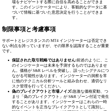
場をナビゲートする際に自信を高めることができま
す。このインジケーターにより、客観的なデータに基
づいて情報に基づいた意思決定を行うことができま
す。
制限事項と考慮事項
サポートとレジスタンスの MT4 インジケーターは否定でき
ない利点を誇っていますが、その限界を認識することが重要
です。
保証された取引戦略ではありません:
前述のように、こ
のインジケーターは未来を予測するものではありませ
ん。価格が S&R レベルを突破し、誤ったシグナルにつ
ながる可能性があります。インジケーターの洞察を常
に他のテクニカル分析ツールと組み合わせ、適切なリ
スク管理を行ってください。
偽のブレイクアウトと市場ノイズ:
急激な価格変動、つ
まり「偽のブレイクアウト」が S&R ゾーン付近で発生
することがあります。インジケーターはこれらの一時
的なイベントを正当なブレイクアウトとして識別し、