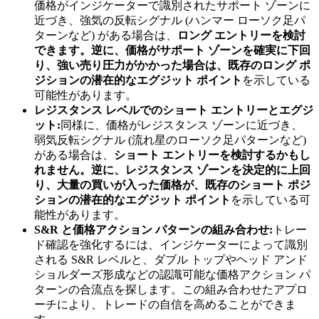
価格がインジケーターで識別されたサポート ゾーンに
近づき、強気の反転シグナル (ハンマー ローソク足パ
ターンなど) がある場合は、
ロング エントリーを検討
できます。逆に、価格がサポート ゾーンを確実に下回
り、強い売り圧力がかかった場合は、既存のロング ポ
ジションの潜在的な
エグジット ポイント
を示している
可能性があります。
レジスタンス レベルでのショート エントリーとエグジ
ット:
同様に、価格がレジスタンス ゾーンに近づき、
弱気反転シグナル (流れ星のローソク足パターンなど)
がある場合は、
ショート エントリーを検討するかもし
れません。逆に、レジスタンス ゾーンを決定的に上回
り、大量の買いが入った価格が、既存のショート ポジ
ションの潜在的な
エグジット ポイント
を示している可
能性があります。
S&R と価格アクション パターンの組み合わせ:
トレー
ド確認を強化するには、インジケーターによって識別
される S&R レベルと、ダブル トップやヘッド アンド
ショルダーズ形成などの認識可能な価格アクション パ
ターンの合流点を探します。この組み合わせたアプロ
ーチにより、トレードの自信を高めることができま