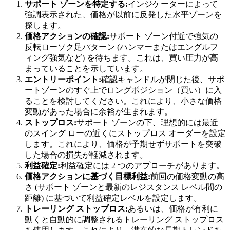
サポート ゾーンを特定する:
インジケーターによって
強調表示された、価格が以前に反発した水平ゾーンを
探します。
価格アクションの確認:
サポート ゾーン付近で強気の
反転ローソク足パターン (ハンマーまたはエングルフ
ィング強気など) を待ちます。これは、買い圧力が高
まっていることを示しています。
エントリーポイント:
確認キャンドルが閉じた後、サポ
ートゾーンのすぐ上でロングポジション（買い）に入
ることを検討してください。これにより、小さな価格
変動があった場合に余裕が生まれます。
ストップロス:
サポート ゾーンの下、理想的には最近
のスイング ローの近くにストップロス オーダーを設定
します。これにより、価格が予期せずサポートを突破
した場合の損失が軽減されます。
利益確定:
利益確定には 2 つのアプローチがあります。
価格アクションに基づく目標利益:
前回の価格変動の高
さ (サポート ゾーンと最新のレジスタンス レベル間の
距離) に基づいて利益確定レベルを設定します。
トレーリング ストップロス:
あるいは、価格が有利に
動くと自動的に調整されるトレーリング ストップロス