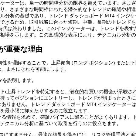
インジケーターは、単一の時間枠分析の限界を超えています。さ
り、さまざまな時間枠にわたる潜在的なトレンドの確認や相違
クニカル分析の基礎であり、トレンド ダッシュボード MT4 イ
できるため、取引戦略に合った短期、中期、長期のトレンドを
る時代は終わりました。このインジケーターは、トレンドを表す
相場を示します。この直感的な表示により、テクニカル分析の
ドが重要な理由
を理解することで、上昇傾向 (ロング ポジション) または下降
ーは、まさにそれを可能にします。
かを説明します。
ト:
上昇トレンドを特定すると、潜在的な買いの機会が示唆さ
持ってポジションにエントリーし、トレンドが弱まったときに
ありません。トレンド ダッシュボード MT4 インジケータ
を最小限に抑えたりするのに役立ちます。
る情報を求めて、確証バイアスに陥ることがよくあります。トレ
テクニカル分析に基づいて取引を行うのに役立ちます。
ピースにすぎません。最適な結果を得るには、リスク管理手法と