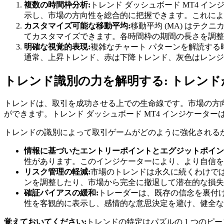
複数の時間枠分析:
トレンド ダッシュボード MT4 
示し、市場の方向性を総合的に把握できます。これによ
カスタマイズ可能な移動平均:
移動平均 (MA) はテ
てカスタマイズできます。各時間枠の期間の長さを調整
明確な視覚的表現:
複雑なチャート パターンを解読す
通常、上昇トレンド、赤は下降トレンド、灰色はレンジ
トレンド識別の力を解明する: トレン
トレンドは、取引を成功させる上での生命線です。市場の方向性
ができます。トレンド ダッシュボード MT4 インジケータ
トレンドの識別によって取引ゲームがどのように強化される
情報に基づいたエントリーポイントとエグジットポイン
性があります。このインジケーターにより、より自信を
リスク管理の軽減:
市場のトレンドは永久に続くわけでは
ンを調整したり、市場から完全に撤退して潜在的な損失
確証バイアスの緩和:
トレーダーは、既存の信念を裏付け
性を客観的に表示し、感情的な意思決定を避け、健全な
覚えておいてください:
トレンドの特定はパズルの 1 つの