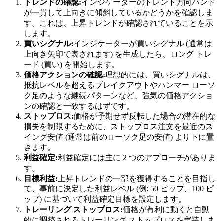
トレンドの確認:
インジケーターのトレンド方向バンド
が一貫して上向きに傾斜しているかどうかを確認しま
す。これは、上昇トレンドが確認されていることを示
します。
買いシグナル:
インジケーターが買いシグナル (通常は
上向き矢印で表されます) を生成したら、ロング トレ
ード (買い) を開始します。
価格アクションの確認:
理想的には、買いシグナルは、
抵抗レベルを超えるブレイクアウトやハンマー ローソ
ク足のような継続パターンなど、強気の価格アクショ
ンの確認と一致するはずです。
ストップロス:
価格が予期せず反転した場合の潜在的な
損失を制限するために、ストップロス注文を最近のス
イング安値 (通常は前のローソク足の安値) より下に置
きます。
利益確定:
利益確定には主に 2 つのアプローチがありま
す。
目標利益:
上昇トレンドの一部を獲得することを目指し
て、事前に決定した利益レベル (例: 50 ピップ、100 ピ
ップ) に基づいて利益確定目標を設定します。
トレーリング ストップロス:
価格が有利に動くと自動
的に調整されるトレーリング ストップロスを実装しま