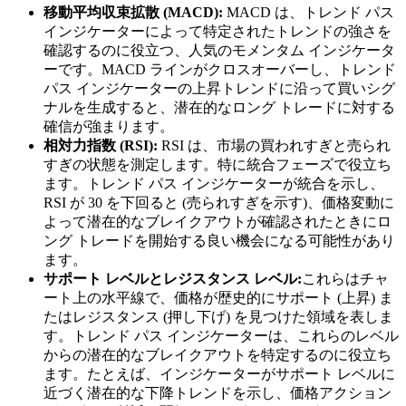
移動平均収束拡散 (MACD):
MACD は、トレンド パス
インジケーターによって特定されたトレンドの強さを
確認するのに役立つ、人気のモメンタム インジケータ
ーです。MACD ラインがクロスオーバーし、トレンド
パス インジケーターの上昇トレンドに沿って買いシグ
ナルを生成すると、潜在的なロング トレードに対する
確信が強まります。
相対力指数 (RSI):
RSI は、市場の買われすぎと売られ
すぎの状態を測定します。特に統合フェーズで役立ち
ます。トレンド パス インジケーターが統合を示し、
RSI が 30 を下回ると (売られすぎを示す)、価格変動に
よって潜在的なブレイクアウトが確認されたときにロ
ング トレードを開始する良い機会になる可能性があり
ます。
サポート レベルとレジスタンス レベル:
これらはチャ
ート上の水平線で、価格が歴史的にサポート (上昇) ま
たはレジスタンス (押し下げ) を見つけた領域を表しま
す。トレンド パス インジケーターは、これらのレベル
からの潜在的なブレイクアウトを特定するのに役立ち
ます。たとえば、インジケーターがサポート レベルに
近づく潜在的な下降トレンドを示し、価格アクション