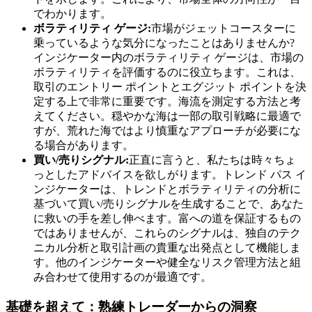
でわかります。
ボラティリティ ゲージ:
市場がジェットコースターに
乗っているような気分になったことはありませんか?
インジケーター内のボラティリティ ゲージは、市場の
ボラティリティを評価するのに役立ちます。これは、
取引のエントリー ポイントとエグジット ポイントを決
定する上で非常に重要です。海流を測定する方法と考
えてください。穏やかな海は一部の取引戦略に最適で
すが、荒れた海ではより慎重なアプローチが必要にな
る場合があります。
買い/売りシグナル:
正直に言うと、私たちは時々ちょ
っとしたアドバイスを欲しがります。トレンド パス イ
ンジケーターは、トレンドとボラティリティの分析に
基づいて買い/売りシグナルを生成することで、あなた
に救いの手を差し伸べます。富への道を保証するもの
ではありませんが、これらのシグナルは、独自のテク
ニカル分析と取引計画の貴重な出発点として機能しま
す。他のインジケーターや健全なリスク管理方法と組
み合わせて使用​​するのが最適です。
基礎を超えて：熟練トレーダーからの洞察