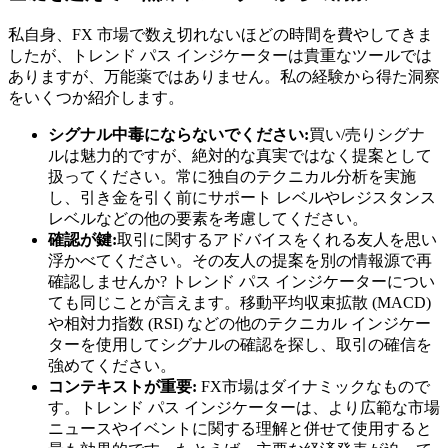
私自身、FX 市場で数え切れないほどの時間を費やしてきま
したが、トレンド パス インジケーターは貴重なツールでは
ありますが、万能薬ではありません。私の経験から得た洞察
をいくつか紹介します。
シグナル中毒にならないでください:
買い/売りシグナ
ルは魅力的ですが、絶対的な真実ではなく提案として
扱ってください。常に独自のテクニカル分析を実施
し、引き金を引く前にサポート レベルやレジスタンス
レベルなどの他の要素を考慮してください。
確認が鍵:
取引に関するアドバイスをくれる友人を思い
浮かべてください。その友人の提案を別の情報源で再
確認しませんか? トレンド パス インジケーターについ
ても同じことが言えます。移動平均収束拡散 (MACD)
や相対力指数 (RSI) などの他のテクニカル インジケー
ターを使用してシグナルの確認を探し、取引の確信を
強めてください。
コンテキストが重要:
FX市場はダイナミックなもので
す。トレンド パス インジケーターは、より広範な市場
ニュースやイベントに関する理解と併せて使用すると