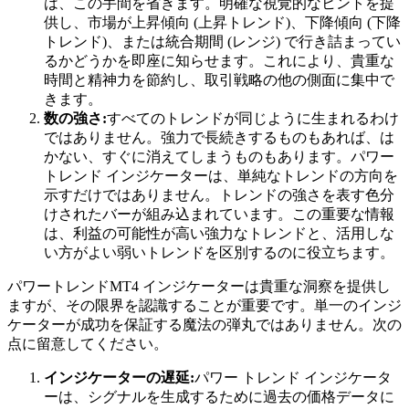
は、この手間を省きます。明確な視覚的なヒントを提
供し、市場が上昇傾向 (上昇トレンド)、下降傾向 (下降
トレンド)、または統合期間 (レンジ) で行き詰まってい
るかどうかを即座に知らせます。これにより、貴重な
時間と精神力を節約し、取引戦略の他の側面に集中で
きます。
数の強さ:
すべてのトレンドが同じように生まれるわけ
ではありません。強力で長続きするものもあれば、は
かない、すぐに消えてしまうものもあります。パワー
トレンド インジケーターは、単純なトレンドの方向を
示すだけではありません。トレンドの強さを表す色分
けされたバーが組み込まれています。この重要な情報
は、利益の可能性が高い強力なトレンドと、活用しな
い方がよい弱いトレンドを区別するのに役立ちます。
パワートレンドMT4 インジケーターは貴重な洞察を提供し
ますが、その限界を認識することが重要です。単一のインジ
ケーターが成功を保証する魔法の弾丸ではありません。次の
点に留意してください。
インジケーターの遅延:
パワー トレンド インジケータ
ーは、シグナルを生成するために過去の価格データに