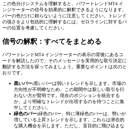
この色分けシステムを理解すると、パワートレンドMT4 イ
ンジケーターの信号を効果的に解釈できるようになります。
バーの色だけに頼らないように注意してください。トレンド
の強さをより包括的に理解するには、ゼロラインに対するバ
ーの位置を考慮してください。
信号の解釈：すべてをまとめる
パワートレンドMT4 インジケーターの表示の背後にあるコ
ードを解読したので、そのメッセージを実用的な取引決定に
翻訳する方法を探ってみましょう。重要なポイントは次のと
おりです。
黒いバー:
黒いバーは弱いトレンドを示します。市場の
方向性が不明瞭なため、この期間中は新しい取引を行
わない方が賢明です。現在のポジションを統合する
か、より明確なトレンドが出現するのを待つことに集
中してください。
緑色のバー:
緑色のバー、特に薄緑色のバーは、勢いが
増している上昇トレンドを示します。これらは潜在的
な購入機会を示します。ただし、盲目的に飛び込まな