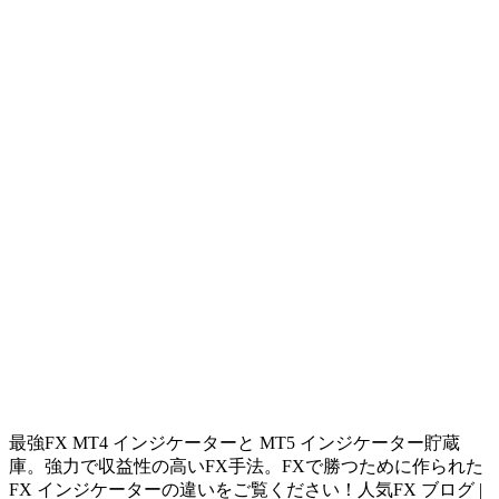
最強FX MT4 インジケーターと MT5 インジケーター貯蔵
庫。強力で収益性の高いFX手法。FXで勝つために作られた
FX インジケーターの違いをご覧ください！人気FX ブログ |