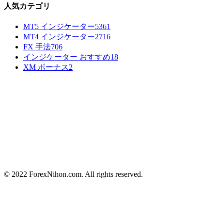
人気カテゴリ
MT5 インジケーター
5361
MT4 インジケーター
2716
FX 手法
706
インジケーター おすすめ
18
XM ボーナス
2
© 2022 ForexNihon.com. All rights reserved.