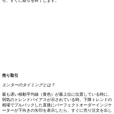
ら、すぐに取引を終了します。
売り取引
エンターのタイミングとは？
最も遅い移動平均線（黄色）が最上位に位置している時に、
弱気のトレンドバイアスが示されている時。下降トレンドの
相場でプルバックした直後にパーフェクトオーダーインジケ
ーターが下向きの矢印を表示したら、すぐに売り注文を出し