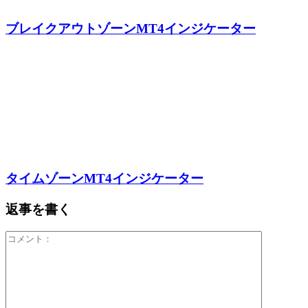
ブレイクアウトゾーンMT4インジケーター
タイムゾーンMT4インジケーター
返事を書く