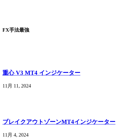
FX手法最強
重心 V3 MT4 インジケーター
11月 11, 2024
ブレイクアウトゾーンMT4インジケーター
11月 4, 2024