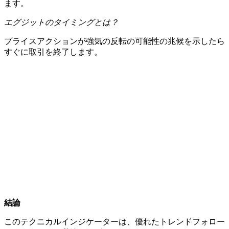
ます。
エグジットのタイミングとは？
プライスアクションが強気の反転の可能性の兆候を示したら
すぐに取引を終了します。
結論
このテクニカルインジケーターは、優れたトレンドフォロー