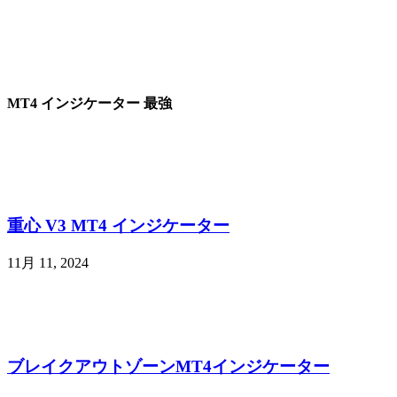
MT4 インジケーター 最強
重心 V3 MT4 インジケーター
11月 11, 2024
ブレイクアウトゾーンMT4インジケーター