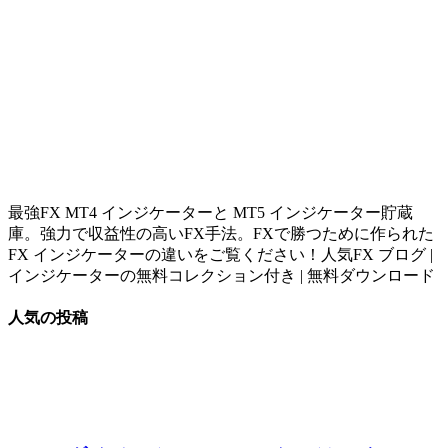
最強FX MT4 インジケーターと MT5 インジケーター貯蔵
庫。強力で収益性の高いFX手法。FXで勝つために作られた
FX インジケーターの違いをご覧ください！人気FX ブログ |
インジケーターの無料コレクション付き | 無料ダウンロード
人気の投稿