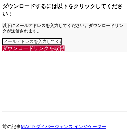
ダウンロードするには以下をクリックしてくださ
い：
以下にメールアドレスを入力してください。ダウンロードリン
クが送信されます。
ダウンロードリンクを取得
前の記事
MACD ダイバージェンス インジケーター