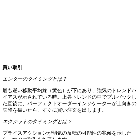
買い取引
エンターのタイミングとは？
最も遅い移動平均線（黄色）が下にあり、強気のトレンドバ
イアスが示されている時。上昇トレンドの中でプルバックし
た直後に、パーフェクトオーダーインジケーターが上向きの
矢印を描いたら、すぐに買い注文を出します。
エグジットのタイミングとは？
プライスアクションが弱気の反転の可能性の兆候を示した