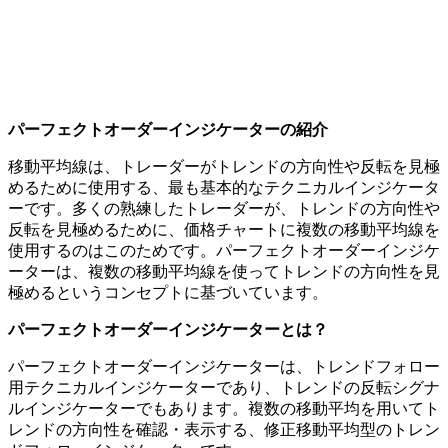
パーフェクトオーダーインジケーターの紹介
移動平均線は、トレーダーがトレンドの方向性や反転を見極
めるために使用する、最も基本的なテクニカルインジケータ
ーです。多くの熟練したトレーダーが、トレンドの方向性や
反転を見極めるために、価格チャートに複数の移動平均線を
使用するのはこのためです。パーフェクトオーダーインジケ
ーターは、複数の移動平均線を使ってトレンドの方向性を見
極めるというコンセプトに基づいています。
パーフェクトオーダーインジケーターとは？
パーフェクトオーダーインジケーターは、トレンドフォロー
用テクニカルインジケーターであり、トレンドの反転シグナ
ルインジケーターでもあります。複数の移動平均を用いてト
レンドの方向性を確認・表示する、修正移動平均型のトレン