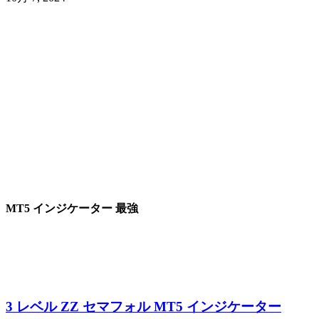
MT5 インジケーター 最強
3 レベル ZZ セマフォル MT5 インジケーター