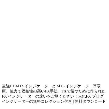
最強FX MT4 インジケーターと MT5 インジケーター貯蔵
庫。強力で収益性の高いFX手法。FXで勝つために作られた
FX インジケーターの違いをご覧ください！人気FX ブログ |
インジケーターの無料コレクション付き | 無料ダウンロード