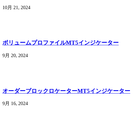
10月 21, 2024
ボリュームプロファイルMT5インジケーター
9月 20, 2024
オーダーブロックロケーターMT5インジケーター
9月 16, 2024