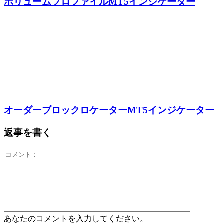
ボリュームプロファイルMT5インジケーター
オーダーブロックロケーターMT5インジケーター
返事を書く
あなたのコメントを入力してください。