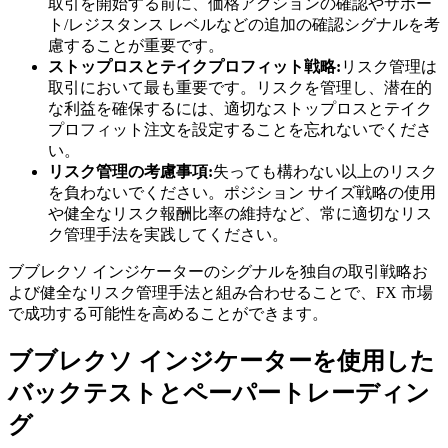
取引を開始する前に、価格アクションの確認やサポー
ト/レジスタンス レベルなどの追加の確認シグナルを考
慮することが重要です。
ストップロスとテイクプロフィット戦略:
リスク管理は
取引において最も重要です。リスクを管理し、潜在的
な利益を確保するには、適切なストップロスとテイク
プロフィット注文を設定することを忘れないでくださ
い。
リスク管理の考慮事項:
失っても構わない以上のリスク
を負わないでください。ポジション サイズ戦略の使用
や健全なリスク報酬比率の維持など、常に適切なリス
ク管理手法を実践してください。
ブブレクソ インジケーターのシグナルを独自の取引戦略お
よび健全なリスク管理手法と組み合わせることで、FX 市場
で成功する可能性を高めることができます。
ブブレクソ インジケーターを使用した
バックテストとペーパートレーディン
グ