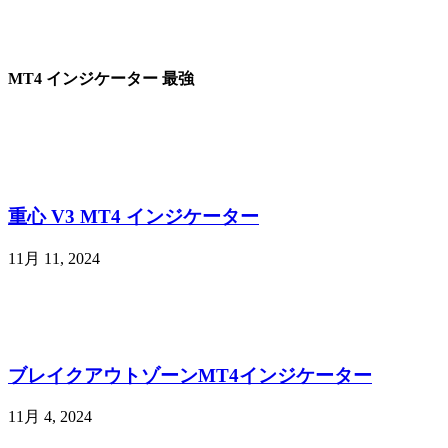
MT4 インジケーター 最強
重心 V3 MT4 インジケーター
11月 11, 2024
ブレイクアウトゾーンMT4インジケーター
11月 4, 2024