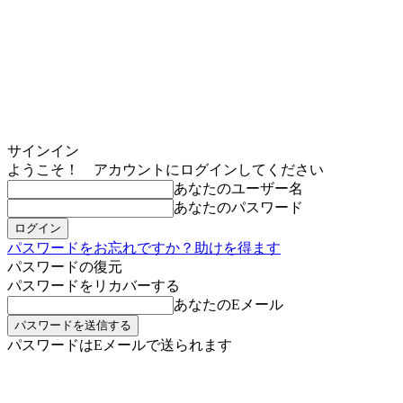
サインイン
ようこそ！ アカウントにログインしてください
あなたのユーザー名
あなたのパスワード
パスワードをお忘れですか？助けを得ます
パスワードの復元
パスワードをリカバーする
あなたのEメール
パスワードはEメールで送られます