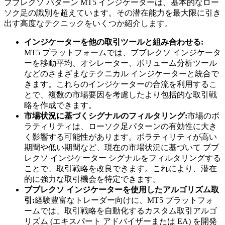
ブブレクソ パターン MT5 インジケーターは、基本的なロー
ソク足の識別を超えています。その潜在能力を最大限に引き
出す高度なテクニックをいくつか紹介します。
インジケーターを他の取引ツールと組み合わせる:
MT5 プラットフォームでは、ブブレクソ インジケータ
ーを移動平均、オシレーター、ボリューム分析ツール
などのさまざまなテクニカル インジケーターと統合で
きます。これらのインジケーターの合流を利用するこ
とで、複数の市場要因を考慮したより包括的な取引戦
略を作成できます。
市場状況に基づくシグナルのフィルタリング:
市場のボ
ラティリティは、ローソク足パターンの有効性に大き
く影響する可能性があります。ボラティリティが高い
期間や低い期間など、現在の市場状況に基づいて ブブ
レクソ インジケーター シグナルをフィルタリングする
ことで、取引戦略を改良できます。これにより、潜在
的に強力な取引機会を特定できます。
ブブレクソ インジケーターを使用したアルゴリズム取
引:
経験豊富なトレーダー向けに、MT5 プラットフォ
ームでは、取引戦略を自動化するカスタム取引アルゴ
リズム (エキスパート アドバイザーまたは EA) を開発