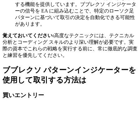
する機能を提供しています。ブブレクソ インジケータ
ーの信号を EA に組み込むことで、特定のローソク足
パターンに基づいて取引の決定を自動化できる可能性
があります。
覚えておいてください:
高度なテクニックには、テクニカル
分析とコーディング スキルのより深い理解が必要です。実
際の資本でこれらの戦略を実行する前に、常に徹底的な調査
と練習を優先してください。
ブブレクソ パターンインジケーターを
使用して取引する方法は
買いエントリー