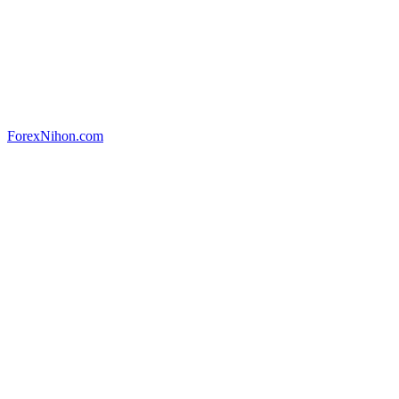
ForexNihon.com