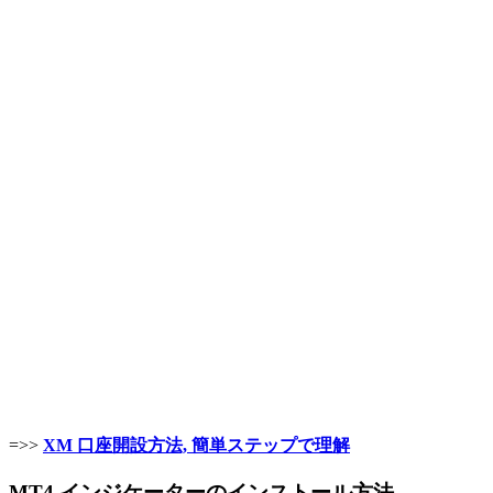
=>>
XM 口座開設方法, 簡単ステップで理解
MT4 インジケーターのインストール方法