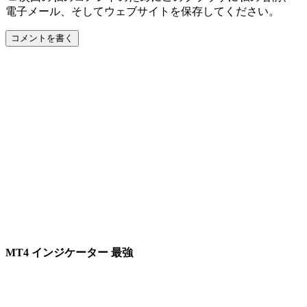
電子メール、そしてウェブサイトを保存してください。
MT4 インジケーター 最強