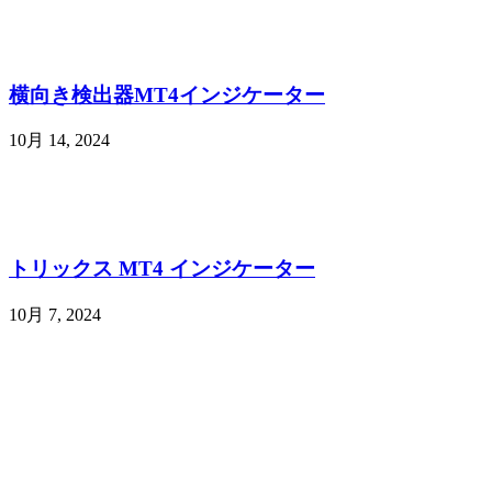
横向き検出器MT4インジケーター
10月 14, 2024
トリックス MT4 インジケーター
10月 7, 2024