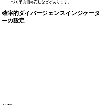
づく予測価格変動などがあります。
確率的ダイバージェンスインジケータ
ーの設定