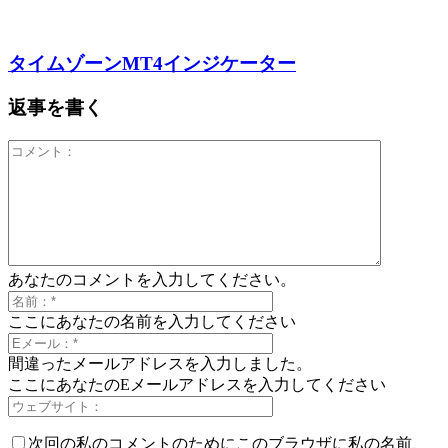
タイムゾーンMT4インジケーター
返事を書く
あなたのコメントを入力してください。
ここにあなたの名前を入力してください
間違ったメールアドレスを入力しました。
ここにあなたのEメールアドレスを入力してください
次回の私のコメントのためにこのブラウザに私の名前、