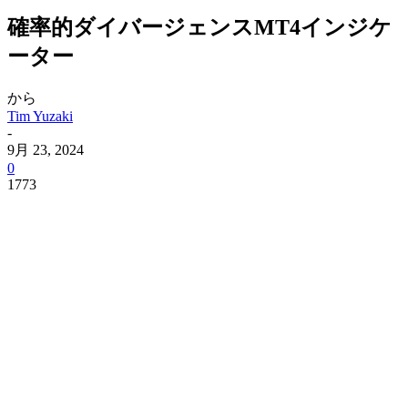
確率的ダイバージェンスMT4インジケ
ーター
から
Tim Yuzaki
-
9月 23, 2024
0
1773