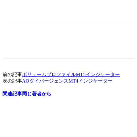
前の記事
ボリュームプロファイルMT5インジケーター
次の記事
AOダイバージェンスMT4インジケーター
関連記事
同じ著者から