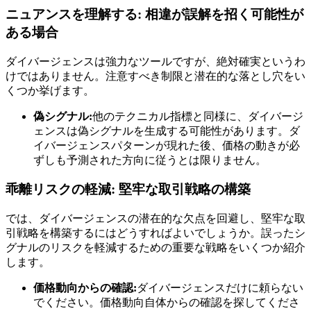
ニュアンスを理解する: 相違が誤解を招く可能性が
ある場合
ダイバージェンスは強力なツールですが、絶対確実というわ
けではありません。注意すべき制限と潜在的な落とし穴をい
くつか挙げます。
偽シグナル:
他のテクニカル指標と同様に、ダイバージ
ェンスは偽シグナルを生成する可能性があります。ダ
イバージェンスパターンが現れた後、価格の動きが必
ずしも予測された方向に従うとは限りません。
乖離リスクの軽減: 堅牢な取引戦略の構築
では、ダイバージェンスの潜在的な欠点を回避し、堅牢な取
引戦略を構築するにはどうすればよいでしょうか。誤ったシ
グナルのリスクを軽減するための重要な戦略をいくつか紹介
します。
価格動向からの確認:
ダイバージェンスだけに頼らない
でください。価格動向自体からの確認を探してくださ