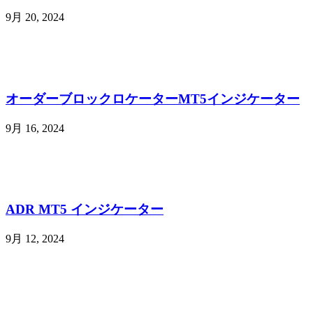
9月 20, 2024
オーダーブロックロケーターMT5インジケーター
9月 16, 2024
ADR MT5 インジケーター
9月 12, 2024