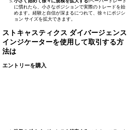
小さく始めて徐々に規模を拡大する:
ペーパートレード
に慣れたら、小さなポジションで実際のトレードを始
めます。経験と自信が深まるにつれて、徐々にポジシ
ョン サイズを拡大できます。
ストキャスティクス ダイバージェンス
インジケーターを使用して取引する方
法は
エントリーを購入