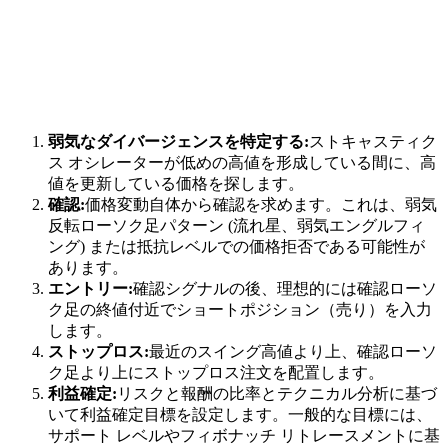
弱気なダイバージェンスを特定する:
ストキャスティク
ス オシレーターが低めの高値を形成している間に、高
値を更新している価格を探します。
確認:
価格変動自体から確認を求めます。これは、弱気
反転ローソク足パターン (流れ星、弱気エングルフィ
ング) または抵抗レベルでの価格拒否である可能性が
あります。
エントリー:
確認シグナルの後、理想的には確認ローソ
ク足の終値付近でショートポジション（売り）を入力
します。
ストップロス:
最近のスイング高値より上、確認ローソ
ク足より上にストップロス注文を配置します。
利益確定:
リスクと報酬の比率とテクニカル分析に基づ
いて利益確定目標を設定します。一般的な目標には、
サポート レベルやフィボナッチ リトレースメントに基